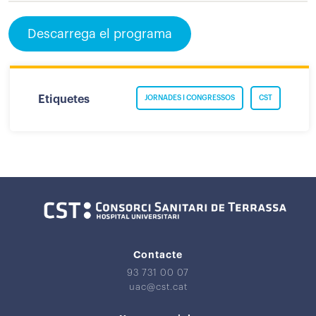
Descarrega el programa
Etiquetes
JORNADES I CONGRESSOS
CST
Contacte
93 731 00 07
uac@cst.cat