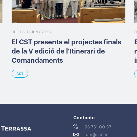
DIJOUS, 18 JUNY 2026
D
El CST presenta el projectes finals
de la V edició de l'Itinerari de
Comandaments
CST
Contacte
93 731 00 07
uac@cst.cat