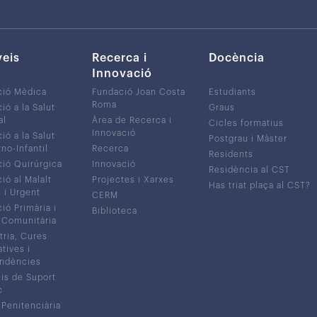
veis
Recerca i
Docència
Innovació
ció Mèdica
Fundació Joan Costa
Estudiants
Roma
ió a la Salut
Graus
al
Àrea de Recerca i
Cicles formatius
Innovació
ió a la Salut
Postgrau i Màster
no-Infantil
Recerca
Residents
ió Quirúrgica
Innovació
Residència al CST
ió al Malalt
Projectes i Xarxes
Has triat plaça al CST?
c i Urgent
CERM
ió Primària i
Biblioteca
 Comunitària
tria, Cures
atives i
ndències
is de Suport
c
 Penitenciària