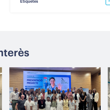
Etiquetes
H
interès