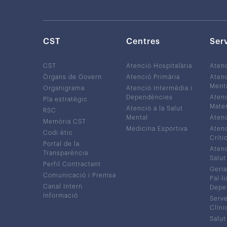
CST
Centres
Ser
CST
Atenció Hospitalària
Aten
Òrgans de Govern
Atenció Primària
Atenc
Ment
Organigrama
Atenció Intermèdia i
Dependències
Atenc
Pla estratègic
Mater
Atenció a la Salut
RSC
Mental
Atenc
Memòria CST
Medicina Esportiva
Atenc
Codi ètic
Críti
Portal de la
Atenc
Transparència
Salut
Perfil Contractant
Geria
Comunicació i Premsa
Pal·li
Canal Intern
Depe
Informació
Serve
Clíni
Salut