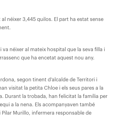
at al néixer 3,445 quilos. El part ha estat sense
ment.
 va néixer al mateix hospital que la seva filla i
errassenc que ha encetat aquest nou any.
rdona, segon tinent d’alcalde de Territori i
n visitat la petita Chloe i els seus pares a la
. Durant la trobada, han felicitat la família per
 obsequi a la nena. Els acompanyaven també
i Pilar Murillo, infermera responsable de