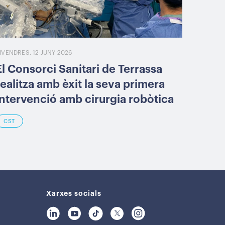
IVENDRES, 12 JUNY 2026
El Consorci Sanitari de Terrassa
realitza amb èxit la seva primera
intervenció amb cirurgia robòtica
CST
Xarxes socials