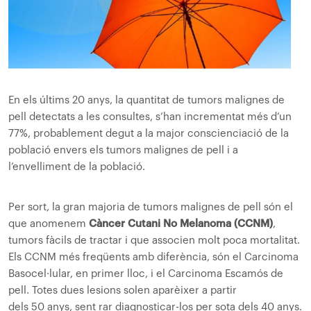
En els últims 20 anys, la quantitat de tumors malignes de
pell detectats a les consultes, s’han incrementat més d’un
77%, probablement degut a la major conscienciació de la
població envers els tumors malignes de pell i a
l’envelliment de la població.
Per sort, la gran majoria de tumors malignes de pell són el
que anomenem
Càncer Cutani No Melanoma (CCNM)
,
tumors fàcils de tractar i que associen molt poca mortalitat.
Els CCNM més freqüents amb diferència, són el Carcinoma
Basocel·lular, en primer lloc, i el Carcinoma Escamós de
pell. Totes dues lesions solen aparèixer a partir
dels 50 anys, sent rar diagnosticar-los per sota dels 40 anys.