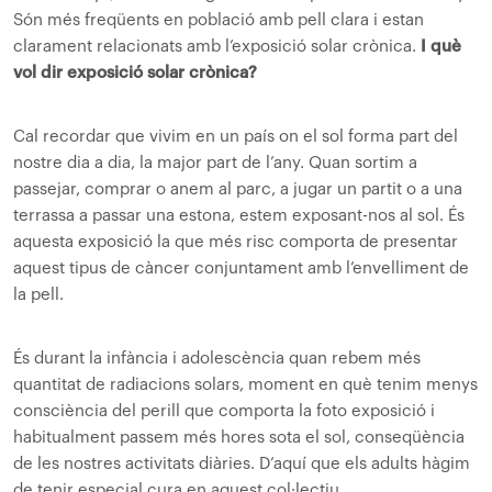
Són més freqüents en població amb pell clara i estan
clarament relacionats amb l’exposició solar crònica.
I què
vol dir exposició solar crònica?
Cal recordar que vivim en un país on el sol forma part del
nostre dia a dia, la major part de l’any. Quan sortim a
passejar, comprar o anem al parc, a jugar un partit o a una
terrassa a passar una estona, estem exposant-nos al sol. És
aquesta exposició la que més risc comporta de presentar
aquest tipus de càncer conjuntament amb l’envelliment de
la pell.
És durant la infància i adolescència quan rebem més
quantitat de radiacions solars, moment en què tenim menys
consciència del perill que comporta la foto exposició i
habitualment passem més hores sota el sol, conseqüència
de les nostres activitats diàries. D’aquí que els adults hàgim
de tenir especial cura en aquest col·lectiu.