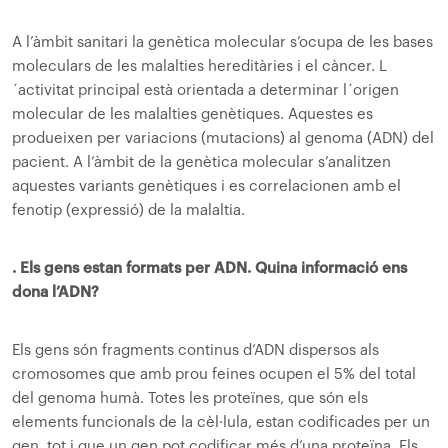
A l’àmbit sanitari la genètica molecular s’ocupa de les bases
moleculars de les malalties hereditàries i el càncer. L
´activitat principal està orientada a determinar l´origen
molecular de les malalties genètiques. Aquestes es
produeixen per variacions (mutacions) al genoma (ADN) del
pacient. A l’àmbit de la genètica molecular s’analitzen
aquestes variants genètiques i es correlacionen amb el
fenotip (expressió) de la malaltia.
. Els gens estan formats per ADN. Quina informació ens
dona l’ADN?
Els gens són fragments continus d’ADN dispersos als
cromosomes que amb prou feines ocupen el 5% del total
del genoma humà. Totes les proteïnes, que són els
elements funcionals de la cèl·lula, estan codificades per un
gen, tot i que un gen pot codificar més d’una proteïna. Els