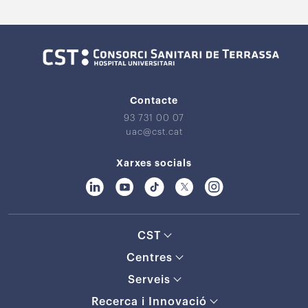
Contacte
93 731 00 07
uac@cst.cat
Xarxes socials
CST
Centres
Serveis
Recerca i Innovació