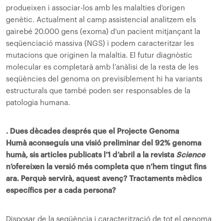
produeixen i associar-los amb les malalties d’origen
genètic. Actualment al camp assistencial analitzem els
gairebé 20.000 gens (exoma) d’un pacient mitjançant la
seqüenciació massiva (NGS) i podem caracteritzar les
mutacions que originen la malaltia. El futur diagnòstic
molecular es completarà amb l’anàlisi de la resta de les
seqüències del genoma on previsiblement hi ha variants
estructurals que també poden ser responsables de la
patologia humana.
. Dues dècades després que el Projecte Genoma
Humà aconseguís una visió preliminar del 92% genoma
humà, sis articles publicats l’1 d’abril a la revista
Science
n’ofereixen la versió més completa que n’hem tingut fins
ara. Perquè servirà, aquest avenç? Tractaments mèdics
específics per a cada persona?
Disposar de la seqüència i caracterització de tot el genoma