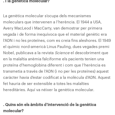
. I la genètica molecular?
La genètica molecular s’ocupa dels mecanismes
moleculars que intervenen a l’herència. El 1944 a USA,
Avery MacLeod i MacCarty, van demostrar per primera
vegada i de forma inequívoca que el material genètic era
l’ADN i no les proteïnes, com es creia fins aleshores. El 1949
el químic nord-americà Linus Pauling, dues vegades premi
Nobel, publicava a la revista
Science
el descobriment que
en la malaltia anèmia falciforme els pacients tenien una
proteïna d’hemoglobina diferent i com que l’herència es
transmetia a través de l’ADN (i no per les proteïnes) aquest
caràcter havia d’estar codificat a la molècula d’ADN. Aquest
fet hauria de ser extensible a totes les malalties
hereditàries. Aquí va néixer la genètica molecular.
. Quins són els àmbits d’intervenció de la genètica
molecular?