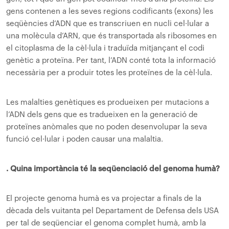
gens contenen a les seves regions codificants (exons) les
seqüències d’ADN que es transcriuen en nucli cel·lular a
una molècula d’ARN, que és transportada als ribosomes en
el citoplasma de la cèl·lula i traduïda mitjançant el codi
genètic a proteïna. Per tant, l’ADN conté tota la informació
necessària per a produir totes les proteïnes de la cèl·lula.
Les malalties genètiques es produeixen per mutacions a
l’ADN dels gens que es tradueixen en la generació de
proteïnes anòmales que no poden desenvolupar la seva
funció cel·lular i poden causar una malaltia.
. Quina importància té la seqüenciació del genoma humà?
El projecte genoma humà es va projectar a finals de la
dècada dels vuitanta pel Departament de Defensa dels USA
per tal de seqüenciar el genoma complet humà, amb la