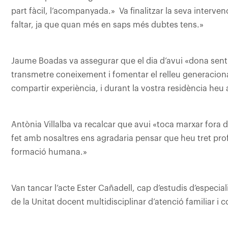
part fàcil, l’acompanyada.» Va finalitzar la seva interve
faltar, ja que quan més en saps més dubtes tens.»
Jaume Boadas va assegurar que el dia d’avui «dona sent
transmetre coneixement i fomentar el relleu generacional
compartir experiència, i durant la vostra residència heu ap
Antònia Villalba va recalcar que avui «toca marxar fora
fet amb nosaltres ens agradaria pensar que heu tret prof
formació humana.»
Van tancar l’acte Ester Cañadell, cap d’estudis d’especiali
de la Unitat docent multidisciplinar d’atenció familiar i 