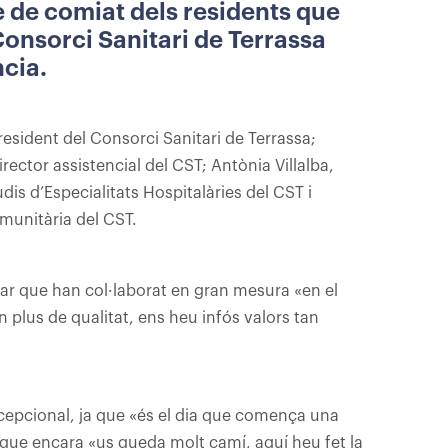
te de comiat dels residents que
 Consorci Sanitari de Terrassa
cia.
esident del Consorci Sanitari de Terrassa;
ector assistencial del CST; Antònia Villalba,
dis d’Especialitats Hospitalàries del CST i
munitària del CST.
acar que han col·laborat en gran mesura «en el
 plus de qualitat, ens heu infós valors tan
excepcional, ja que «és el dia que comença una
s que encara «us queda molt camí, aquí heu fet la