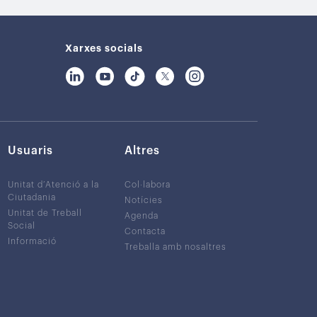
Xarxes socials
Usuaris
Altres
Unitat d’Atenció a la
Col·labora
Ciutadania
Notícies
Unitat de Treball
Agenda
Social
Contacta
Informació
Treballa amb nosaltres