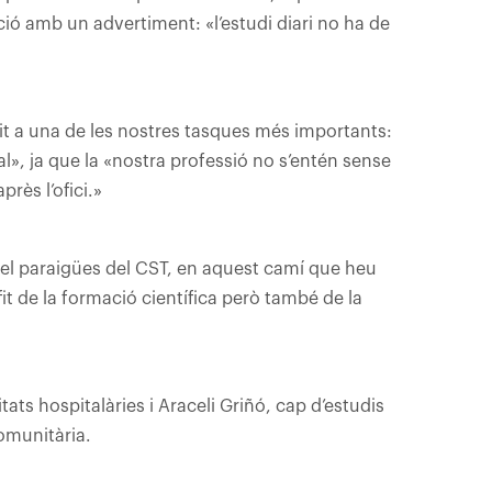
nció amb un advertiment: «l’estudi diari no ha de
it a una de les nostres tasques més importants:
», ja que la «nostra professió no s’entén sense
rès l’ofici.»
 del paraigües del CST, en aquest camí que heu
it de la formació científica però també de la
tats hospitalàries i Araceli Griñó, cap d’estudis
comunitària.