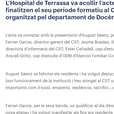
L’Hospital de Terrassa va acollir l’ac
finalitzen el seu període formatiu al
organitzat pel departament de Docèn
L’acte va comptar amb la presentació d’August Sàenz, pr
Ferran Garcia, director-gerent del CST; Jaume Boadas, dir
directora d’infermeria del CST; Ester Cañadell, cap d’estu
Araceli Griñó, cap d’estudis d’UDM d’Atenció Familiar Co
August Sàenz va felicitar els residents i ha volgut dest
bon funcionament de la institució i heu atorgat al CST un
importants com il·lusió, empenta, resiliència, sacrifici…»
Ferran Garcia, per la seva banda, va qualificar el dia d’
nova etapa» i ha volgut manifestar als fins ara resident