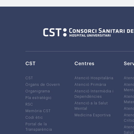
CST
Centres
Ser
CST
Atenció Hospitalària
Aten
Òrgans de Govern
Atenció Primària
Atenc
Ment
Organigrama
Atenció Intermèdia i
Dependències
Atenc
Pla estratègic
Mater
Atenció a la Salut
RSC
Mental
Atenc
Memòria CST
Medicina Esportiva
Atenc
Codi ètic
Críti
Portal de la
Atenc
Transparència
Salut