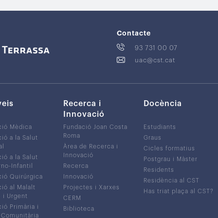
Contacte
93 731 00 07
uac@cst.cat
veis
Recerca i
Docència
Innovació
ció Mèdica
Fundació Joan Costa
Estudiants
Roma
ió a la Salut
Graus
al
Àrea de Recerca i
Cicles formatius
Innovació
ió a la Salut
Postgrau i Màster
no-Infantil
Recerca
Residents
ió Quirúrgica
Innovació
Residència al CST
ió al Malalt
Projectes i Xarxes
Has triat plaça al CST?
c i Urgent
CERM
ió Primària i
Biblioteca
 Comunitària