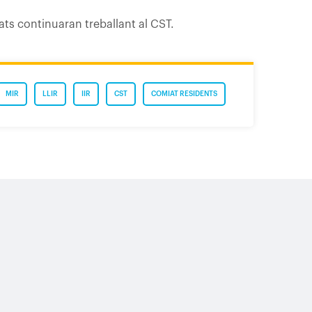
tats continuaran treballant al CST.
MIR
LLIR
IIR
CST
COMIAT RESIDENTS