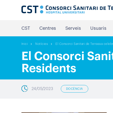
CST
Centres
Serveis
Usuaris
Inici
Notícies
El Consorci Sanitari de Terrassa celeb
El Consorci Sani
Residents
24/05/2023
DOCÈNCIA