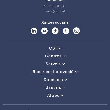
93 731 00 07
uac@cst.cat
Xarxes socials
CST
Centres
Serveis
Recerca i Innovació
Docència
Usuaris
Altres