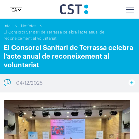
Inici
Notícies
El Consorci Sanitari de Terrassa celebra l'acte anual de
reconeixement al voluntariat
El Consorci Sanitari de Terrassa celebra
l’acte anual de reconeixement al
voluntariat
04/12/2025