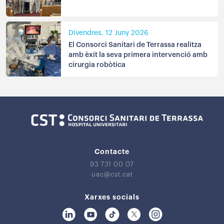
Divendres, 12 Juny 2026
El Consorci Sanitari de Terrassa realitza
amb èxit la seva primera intervenció amb
cirurgia robòtica
Contacte
93 731 00 07
uac@cst.cat
Xarxes socials