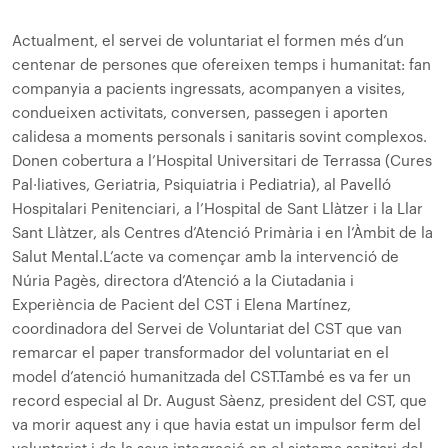
Actualment, el servei de voluntariat el formen més d’un
centenar de persones que ofereixen temps i humanitat: fan
companyia a pacients ingressats, acompanyen a visites,
condueixen activitats, conversen, passegen i aporten
calidesa a moments personals i sanitaris sovint complexos.
Donen cobertura a l’Hospital Universitari de Terrassa (Cures
Pal·liatives, Geriatria, Psiquiatria i Pediatria), al Pavelló
Hospitalari Penitenciari, a l’Hospital de Sant Llàtzer i la Llar
Sant Llàtzer, als Centres d’Atenció Primària i en l’Àmbit de la
Salut Mental.
L’acte va començar amb la intervenció de
Núria Pagès, directora d’Atenció a la Ciutadania i
Experiència de Pacient del CST i Elena Martínez,
coordinadora del Servei de Voluntariat del CST que van
remarcar el paper transformador del voluntariat en el
model d’atenció humanitzada del CST.
També es va fer un
record especial al Dr. August Sàenz, president del CST, que
va morir aquest any i que havia estat un impulsor ferm del