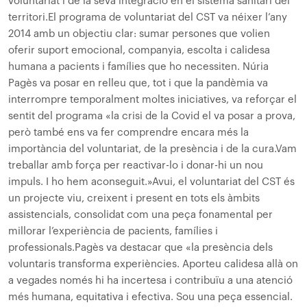
voluntariat i de la seva integració en el sistema sanitari del
territori.
El programa de voluntariat del CST va néixer l’any
2014 amb un objectiu clar: sumar persones que volien
oferir suport emocional, companyia, escolta i calidesa
humana a pacients i famílies que ho necessiten. Núria
Pagès va posar en relleu que, tot i que la pandèmia va
interrompre temporalment moltes iniciatives, va reforçar el
sentit del programa «la crisi de la Covid el va posar a prova,
però també ens va fer comprendre encara més la
importància del voluntariat, de la presència i de la cura.
Vam
treballar amb força per reactivar-lo i donar-hi un nou
impuls. I ho hem aconseguit.»
Avui, el voluntariat del CST és
un projecte viu, creixent i present en tots els àmbits
assistencials, consolidat com una peça fonamental per
millorar l’experiència de pacients, famílies i
professionals.
Pagès va destacar que «la presència dels
voluntaris transforma experiències. Aporteu calidesa allà on
a vegades només hi ha incertesa i contribuïu a una atenció
més humana, equitativa i efectiva. Sou una peça essencial.