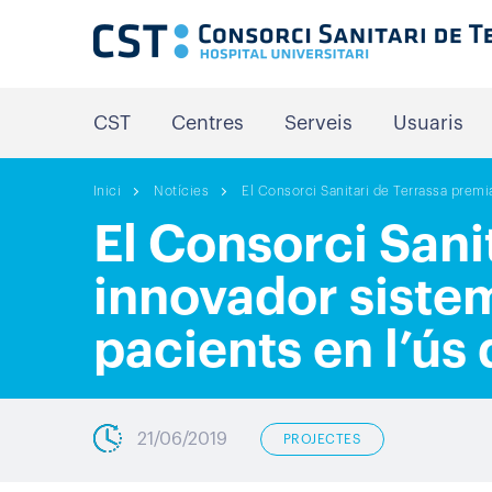
CST
Centres
Serveis
Usuaris
Inici
Notícies
El Consorci Sanitari de Terrassa premi
El Consorci Sani
innovador sistem
pacients en l’ús
21/06/2019
PROJECTES