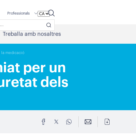
Professionals
Treballa amb nosaltres
e la medicació
iat per un
uretat dels