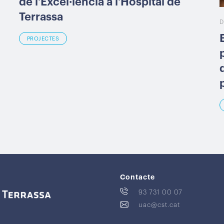
de l'Excel·lència a l'Hospital de
Terrassa
D
PROJECTES
Contacte
93 731 00 07
uac@cst.cat