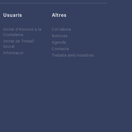
Usuaris
Altres
Unitat d’Atenció a la
Col·labora
Ciutadania
Notícies
Unitat de Treball
Agenda
Social
Contacta
Informació
Treballa amb nosaltres