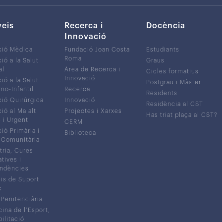
veis
Recerca i
Docència
Innovació
ció Mèdica
Fundació Joan Costa
Estudiants
Roma
ió a la Salut
Graus
al
Àrea de Recerca i
Cicles formatius
Innovació
ió a la Salut
Postgrau i Màster
no-Infantil
Recerca
Residents
ió Quirúrgica
Innovació
Residència al CST
ió al Malalt
Projectes i Xarxes
Has triat plaça al CST?
c i Urgent
CERM
ió Primària i
Biblioteca
 Comunitària
tria, Cures
atives i
ndències
is de Suport
c
 Penitenciària
ina de l’Esport,
litació i