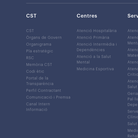
CST
Centres
Ser
CST
Atenció Hospitalària
Aten
Òrgans de Govern
Atenció Primària
Atenc
Ment
Organigrama
Atenció Intermèdia i
Dependències
Atenc
Pla estratègic
Mater
Atenció a la Salut
RSC
Mental
Atenc
Memòria CST
Medicina Esportiva
Atenc
Codi ètic
Críti
Portal de la
Atenc
Transparència
Salut
Perfil Contractant
Geria
Comunicació i Premsa
Pal·li
Canal Intern
Depe
Informació
Serve
Clíni
Salut
Medic
Rehabi