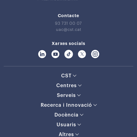
Contacte
93 731 00 07
uac@cst.cat
Xarxes socials
CST
Centres
Serveis
Recerca i Innovació
Docència
Usuaris
Altres