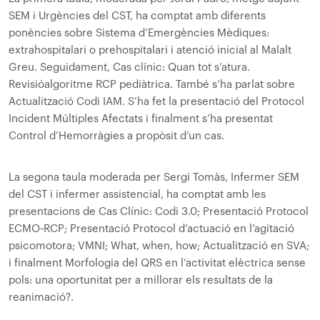
SEM i Urgències del CST, ha comptat amb diferents
ponències sobre Sistema d’Emergències Mèdiques:
extrahospitalari o prehospitalari i atenció inicial al Malalt
Greu. Seguidament, Cas clínic: Quan tot s’atura.
Revisió
algoritme RCP pediàtrica. També s’ha parlat sobre
Actualització Codi IAM. S’ha fet la presentació del Protocol
Incident Múltiples Afectats i finalment s’ha presentat
Control d’Hemorràgies a propòsit d’un cas.
La segona taula moderada per Sergi Tomàs, Infermer SEM
del CST i infermer assistencial, ha comptat amb les
presentacions de Cas Clínic: Codi 3.0; Presentació Protocol
ECMO-RCP; Presentació Protocol d’actuació en l’agitació
psicomotora; VMNI; What, when, how; Actualització en SVA;
i finalment Morfologia del QRS en l’activitat elèctrica sense
pols: una oportunitat per a millorar els resultats de la
reanimació?.