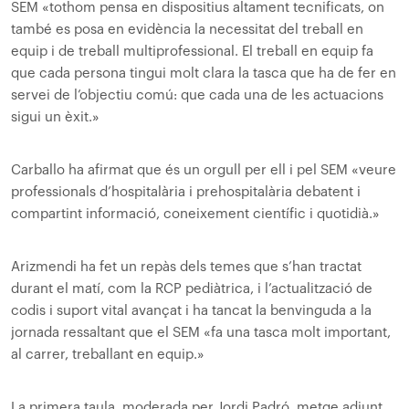
SEM «tothom pensa en dispositius altament tecnificats, on
també es posa en evidència la necessitat del treball en
equip i de treball multiprofessional. El treball en equip fa
que cada persona tingui molt clara la tasca que ha de fer en
servei de l’objectiu comú: que cada una de les actuacions
sigui un èxit.»
Carballo ha afirmat que és un orgull per ell i pel SEM «veure
professionals d’hospitalària i prehospitalària debatent i
compartint informació, coneixement científic i quotidià.»
Arizmendi ha fet un repàs dels temes que s’han tractat
durant el matí, com la RCP pediàtrica, i l’actualització de
codis i suport vital avançat i ha tancat la benvinguda a la
jornada ressaltant que el SEM «fa una tasca molt important,
al carrer, treballant en equip.»
La primera taula, moderada per Jordi Padró, metge adjunt