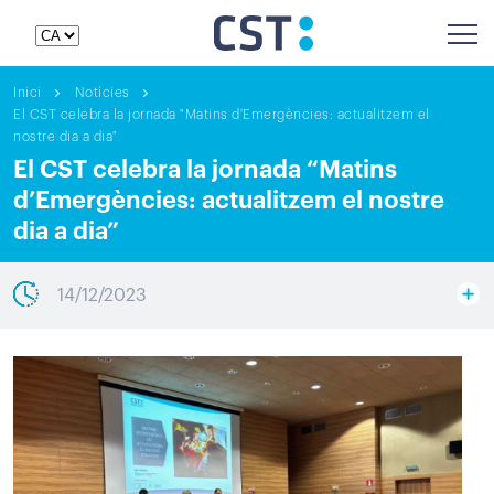
Inici
Notícies
El CST celebra la jornada "Matins d'Emergències: actualitzem el
nostre dia a dia"
El CST celebra la jornada “Matins
d’Emergències: actualitzem el nostre
dia a dia”
14/12/2023