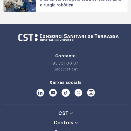
cirurgia robòtica
Contacte
93 731 00 07
uac@cst.cat
Xarxes socials
CST
Centres