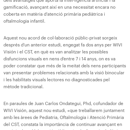
dels avantatges que aporta la intel·ligència artificial i la
gamificació, avançant així en una necessitat encara no
coberta en matèria d’atenció primària pediàtrica i
oftalmologia infantil.
Aquest nou acord de col·laboració públic-privat sorgeix
després d’un anterior estudi, engegat fa dos anys per WIVI
Visión i el CST, en què es van analitzar les possibles
disfuncions visuals en nens d’entre 7 i 14 anys, on es va
poder constatar que més de la meitat dels nens participants
van presentar problemes relacionats amb la visió binocular
i les habilitats visuals lectores no diagnosticades pel
mètode tradicional.
En paraules de Juan Carlos Ondategui, Phd, cofundador de
WIVI Visión, aquest nou estudi, «que treballarem juntament
amb les àrees de Pediatria, Oftalmologia i Atenció Primària
del CST, constata la importància de continuar avançant en