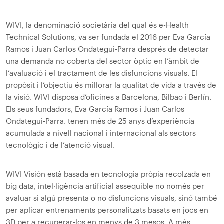
WIVI, la denominació societària del qual és e-Health
Technical Solutions, va ser fundada el 2016 per Eva García
Ramos i Juan Carlos Ondategui-Parra després de detectar
una demanda no coberta del sector òptic en l’àmbit de
l’avaluació i el tractament de les disfuncions visuals. El
propòsit i l’objectiu és millorar la qualitat de vida a través de
la visió. WIVI disposa d’oficines a Barcelona, ​​Bilbao i Berlín.
Els seus fundadors, Eva García Ramos i Juan Carlos
Ondategui-Parra. tenen més de 25 anys d’experiència
acumulada a nivell nacional i internacional als sectors
tecnològic i de l’atenció visual.
WIVI Visión està basada en tecnologia pròpia recolzada en
big data, intel·ligència artificial assequible no només per
avaluar si algú presenta o no disfuncions visuals, sinó també
per aplicar entrenaments personalitzats basats en jocs en
3D per a recuperar-los en menys de 3 mesos. A més,