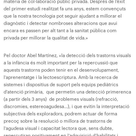
matèria de col·laboració públic privada. Després de l’èxit
del primer estudi realitzat fa uns anys, estem convençuts
que la nostra tecnologia pot seguir ajudant a millorar el
diagnòstic i detectar nombroses alteracions que avui
encara es passen per alt tant a la sanitat pública com
privada per millorar la qualitat de vida.»
Pel doctor Abel Martínez, «la detecció dels trastorns visuals
a la infància és molt important per la repercussió que
aquests trastorns poden tenir en el desenvolupament,
l’aprenentatge i la lectoescriptura. Amb la recerca de
sistemes i dispositius de suport pels equips pediàtrics
d’atenció primària, que permetin una detecció primerenca
(a partir dels 3 anys) de problemes visuals (refracció,
discromies, estereoagudesa…), i que evitin la interpretació
subjectiva dels exploradors, podrem actuar de forma
precoç sobre la resolució o millora de trastorns de
l’agudesa visual i capacitat lectora que, sens dubte,
repercutiran positivament en l’adquisició d’habilitats i