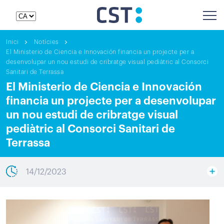
Inici
Notícies
El Ministerio de Ciencia e Innovación financia un projecte per a
desenvolupar un nou estudi de cribratge visual pediàtric al Consorci
Sanitari de Terrassa
El Ministerio de Ciencia e Innovación
financia un projecte per a desenvolupar
un nou estudi de cribratge visual
pediàtric al Consorci Sanitari de
Terrassa
14/12/2023