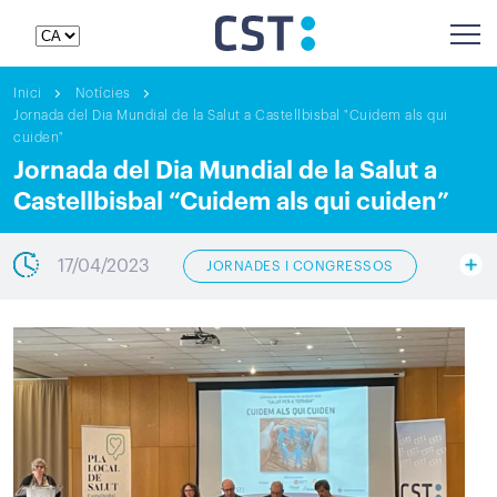
Inici
Notícies
Jornada del Dia Mundial de la Salut a Castellbisbal "Cuidem als qui
cuiden"
Jornada del Dia Mundial de la Salut a
Castellbisbal “Cuidem als qui cuiden”
17/04/2023
JORNADES I CONGRESSOS