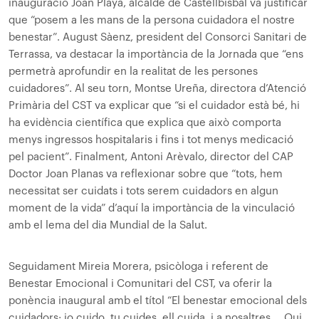
inauguració Joan Playà, alcalde de Castellbisbal va justificar
que “posem a les mans de la persona cuidadora el nostre
benestar”. August Sàenz, president del Consorci Sanitari de
Terrassa, va destacar la importància de la Jornada que “ens
permetrà aprofundir en la realitat de les persones
cuidadores”. Al seu torn, Montse Ureña, directora d’Atenció
Primària del CST va explicar que “si el cuidador està bé, hi
ha evidència científica que explica que això comporta
menys ingressos hospitalaris i fins i tot menys medicació
pel pacient”. Finalment, Antoni Arèvalo, director del CAP
Doctor Joan Planas va reflexionar sobre que “tots, hem
necessitat ser cuidats i tots serem cuidadors en algun
moment de la vida” d’aquí la importància de la vinculació
amb el lema del dia Mundial de la Salut.
Seguidament Mireia Morera, psicòloga i referent de
Benestar Emocional i Comunitari del CST, va oferir la
ponència inaugural amb el títol “El benestar emocional dels
cuidadors: jo cuido, tu cuides, ell cuida, i a nosaltres ….Qui