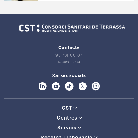
Contacte
93 731 00 07
uac@cst.cat
Xarxes socials
CST
Centres
Serveis
Recerca i Innovació