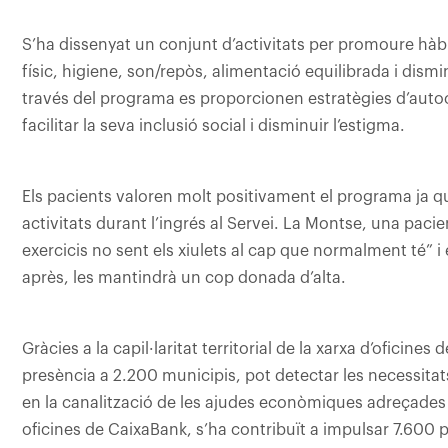
S’ha dissenyat un conjunt d’activitats per promoure hàbit
físic, higiene, son/repòs, alimentació equilibrada i dismi
través del programa es proporcionen estratègies d’autocu
facilitar la seva inclusió social i disminuir l’estigma.
Els pacients valoren molt positivament el programa ja qu
activitats durant l’ingrés al Servei. La Montse, una pacie
exercicis no sent els xiulets al cap que normalment té” i
après, les mantindrà un cop donada d’alta.
Gràcies a la capil·laritat territorial de la xarxa d’ofici
presència a 2.200 municipis, pot detectar les necessitats
en la canalització de les ajudes econòmiques adreçades a 
oficines de CaixaBank, s’ha contribuït a impulsar 7.600 p