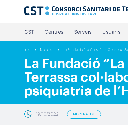
CST
Centres
Serveis
Usuaris
Inici
Notícies
La Fundació “La Caixa” i el Consorci Sa
La Fundació “La 
Terrassa col·lab
psiquiatria de l’
19/10/2022
MECENATGE