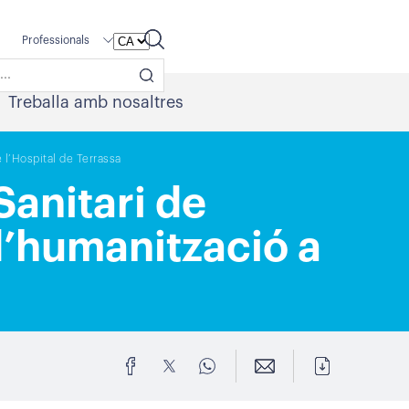
Professionals
Treballa amb nosaltres
 l’Hospital de Terrassa
Sanitari de
d’humanització a