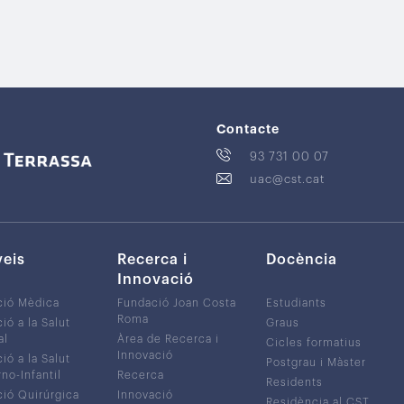
Contacte
93 731 00 07
uac@cst.cat
veis
Recerca i
Docència
Innovació
ció Mèdica
Fundació Joan Costa
Estudiants
Roma
ió a la Salut
Graus
al
Àrea de Recerca i
Cicles formatius
Innovació
ió a la Salut
Postgrau i Màster
no-Infantil
Recerca
Residents
ió Quirúrgica
Innovació
Residència al CST