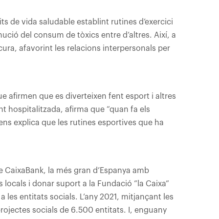
s de vida saludable establint rutines d’exercici
nució del consum de tòxics entre d’altres. Així, a
ra, afavorint les relacions interpersonals per
e afirmen que es diverteixen fent esport i altres
nt hospitalitzada, afirma que “quan fa els
 ens explica que les rutines esportives que ha
nes de CaixaBank, la més gran d’Espanya amb
 locals i donar suport a la Fundació ”la Caixa”
les entitats socials. L’any 2021, mitjançant les
rojectes socials de 6.500 entitats. I, enguany