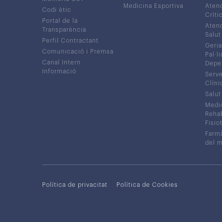
Medicina Esportiva
Atenc
Codi ètic
Críti
Portal de la
Atenc
Transparència
Salut
Perfil Contractant
Geria
Comunicació i Premsa
Pal·li
Canal Intern
Depe
Informació
Serve
Clíni
Salut
Medic
Rehabi
Fisiot
Farmà
del 
Política de privacitat
Política de Cookies