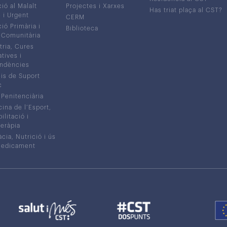
ió al Malalt
Projectes i Xarxes
Has triat plaça al CST?
c i Urgent
CERM
ió Primària i
Biblioteca
 Comunitària
tria, Cures
atives i
ndències
is de Suport
c
 Penitenciària
ina de l’Esport,
litació i
eràpia
cia, Nutrició i ús
medicament