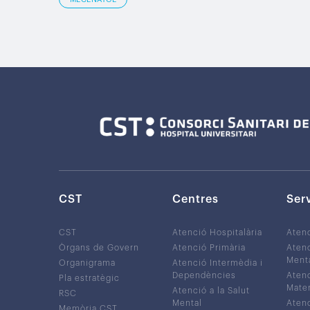
CST
Centres
Ser
CST
Atenció Hospitalària
Aten
Òrgans de Govern
Atenció Primària
Atenc
Ment
Organigrama
Atenció Intermèdia i
Dependències
Atenc
Pla estratègic
Mater
Atenció a la Salut
RSC
Mental
Atenc
Memòria CST