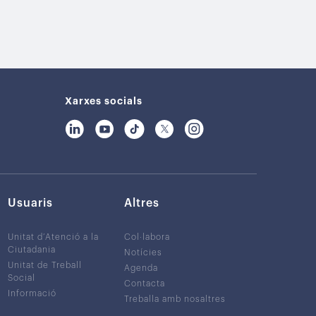
Xarxes socials
Usuaris
Altres
Unitat d’Atenció a la
Col·labora
Ciutadania
Notícies
Unitat de Treball
Agenda
Social
Contacta
Informació
Treballa amb nosaltres