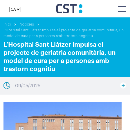
Inici
Notícies
L'Hospital Sant Llàtzer impulsa el projecte de geriatria comunitària, un
model de cura per a persones amb trastorn cognitiu
L’Hospital Sant Llàtzer impulsa el
projecte de geriatria comunitària, un
model de cura per a persones amb
trastorn cognitiu
09/05/2025