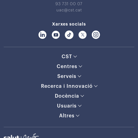
93 731 00 07
uac@cst.cat
Xarxes socials
CST
Centres
Serveis
Recerca i Innovació
Docència
Usuaris
Altres