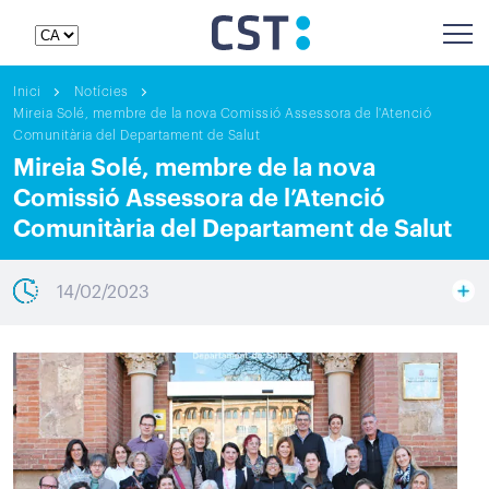
Inici
Notícies
Mireia Solé, membre de la nova Comissió Assessora de l'Atenció
Comunitària del Departament de Salut
Mireia Solé, membre de la nova
Comissió Assessora de l’Atenció
Comunitària del Departament de Salut
14/02/2023