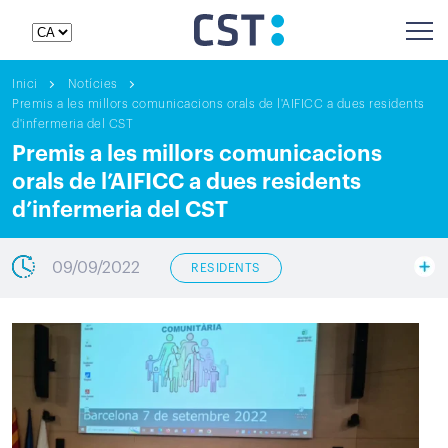
Inici
Notícies
Premis a les millors comunicacions orals de l'AIFICC a dues residents
d'infermeria del CST
Premis a les millors comunicacions
orals de l’AIFICC a dues residents
d’infermeria del CST
09/09/2022
RESIDENTS