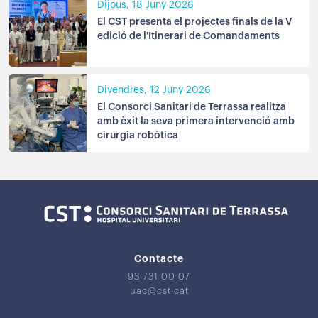
Dijous, 18 Juny 2026
El CST presenta el projectes finals de la V
edició de l'Itinerari de Comandaments
Divendres, 12 Juny 2026
El Consorci Sanitari de Terrassa realitza
amb èxit la seva primera intervenció amb
cirurgia robòtica
Contacte
93 731 00 07
uac@cst.cat