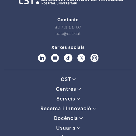
Contacte
93 731 00 07
uac@cst.cat
Xarxes socials
CST
Centres
Serveis
Recerca i Innovació
Docència
Usuaris