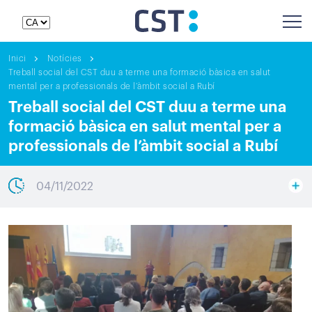
Inici
Notícies
Treball social del CST duu a terme una formació bàsica en salut
mental per a professionals de l’àmbit social a Rubí
Treball social del CST duu a terme una
formació bàsica en salut mental per a
professionals de l’àmbit social a Rubí
04/11/2022