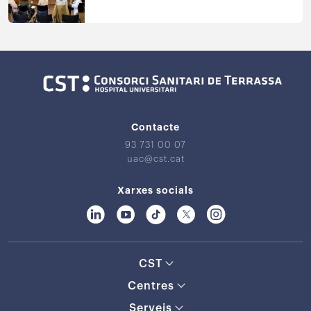
Contacte
93 731 00 07
uac@cst.cat
Xarxes socials
CST
Centres
Serveis