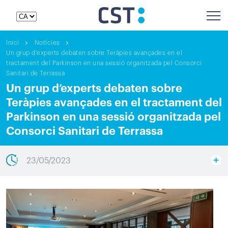
Inici
Notícies
Un grup d’experts debaten sobre Teràpies avançades en el
tractament del Parkinson en una sessió organitzada pel Consorci
Sanitari de Terrassa
Un grup d’experts debaten sobre
Teràpies avançades en el tractament del
Parkinson en una sessió organitzada pel
Consorci Sanitari de Terrassa
23/05/2023