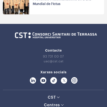
Mundial de l'Ictus
Contacte
93 731 00 07
uac@cst.cat
Xarxes socials
CST
Centres