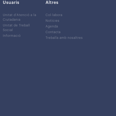
Usuaris
Altres
Unitat d’Atenció a la
Col·labora
Ciutadania
Notícies
Unitat de Treball
Agenda
Social
Contacta
Informació
Treballa amb nosaltres