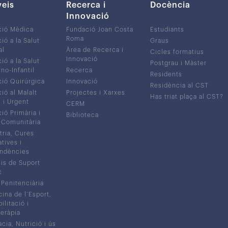
veis
Recerca i
Docència
Innovació
ció Mèdica
Fundació Joan Costa
Estudiants
Roma
ió a la Salut
Graus
al
Àrea de Recerca i
Cicles formatius
Innovació
ió a la Salut
Postgrau i Màster
no-Infantil
Recerca
Residents
ió Quirúrgica
Innovació
Residència al CST
ió al Malalt
Projectes i Xarxes
Has triat plaça al CST?
c i Urgent
CERM
ió Primària i
Biblioteca
 Comunitària
tria, Cures
atives i
ndències
is de Suport
c
 Penitenciària
ina de l’Esport,
litació i
eràpia
cia, Nutrició i ús