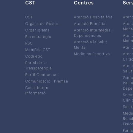
CST
Centres
Ser
CST
Atenció Hospitalària
Aten
Òrgans de Govern
Atenció Primària
Atenc
Ment
Organigrama
Atenció Intermèdia i
Dependències
Atenc
Pla estratègic
Mater
Atenció a la Salut
RSC
Mental
Atenc
Memòria CST
Medicina Esportiva
Atenc
Codi ètic
Críti
Portal de la
Atenc
Transparència
Salut
Perfil Contractant
Geria
Comunicació i Premsa
Pal·li
Canal Intern
Depe
Informació
Serve
Clíni
Salut
Medic
Rehabi
Fisiot
Farmà