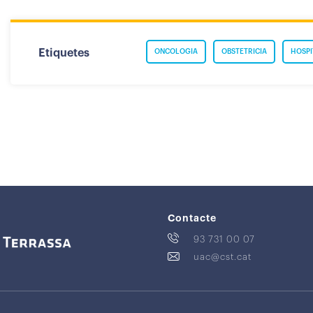
Etiquetes
ONCOLOGIA
OBSTETRICIA
HOSPI
Contacte
93 731 00 07
uac@cst.cat