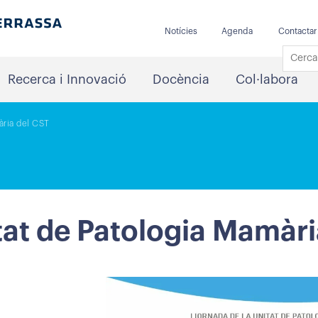
Notícies
Agenda
Contactar
Recerca i Innovació
Docència
Col·labora
ària del CST
itat de Patologia Mamàr