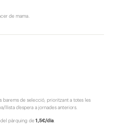
àncer de mama.
 barems de selecció, prioritzant a totes les
/llista d’espera a jornades anteriors.
da del pàrquing de
1,5€/dia
.