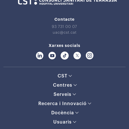
Contacte
93 731 00 07
uac@cst.cat
Xarxes socials
CST
Centres
Serveis
Recerca i Innovació
Docència
Usuaris