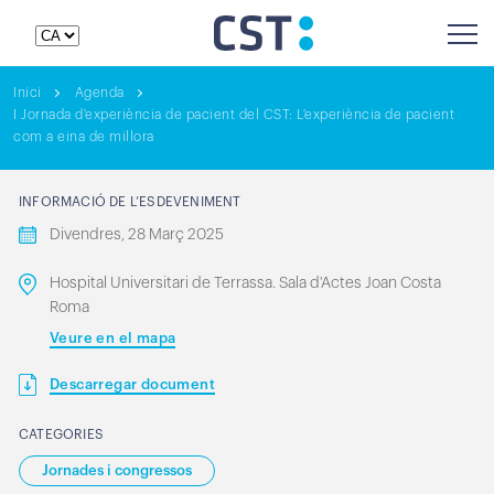
Inici
Agenda
I Jornada d'experiència de pacient del CST: L'experiència de pacient
com a eina de millora
INFORMACIÓ DE L’ESDEVENIMENT
Divendres, 28 Març 2025
Hospital Universitari de Terrassa. Sala d'Actes Joan Costa
Roma
Veure en el mapa
Descarregar document
CATEGORIES
Jornades i congressos