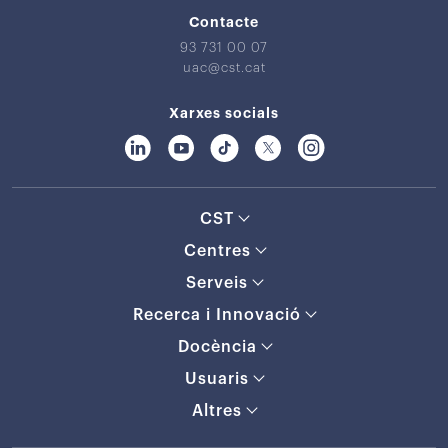
Contacte
93 731 00 07
uac@cst.cat
Xarxes socials
CST
Centres
Serveis
Recerca i Innovació
Docència
Usuaris
Altres