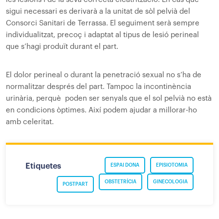
sigui necessari es derivarà a la unitat de sòl pelvià del
Consorci Sanitari de Terrassa. El seguiment serà sempre
individualitzat, precoç i adaptat al tipus de lesió perineal
que s’hagi produït durant el part.
El dolor perineal o durant la penetració sexual no s’ha de
normalitzar després del part. Tampoc la incontinència
urinària, perquè poden ser senyals que el sol pelvià no està
en condicions òptimes. Així podem ajudar a millorar-ho
amb celeritat.
Etiquetes
ESPAI DONA
EPISIOTOMIA
OBSTETRÍCIA
GINECOLOGIA
POSTPART