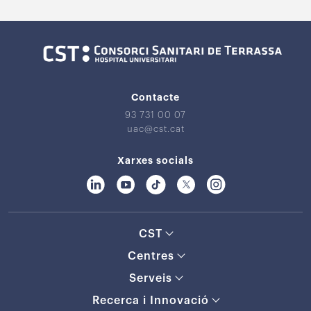
Contacte
93 731 00 07
uac@cst.cat
Xarxes socials
CST
Centres
Serveis
Recerca i Innovació