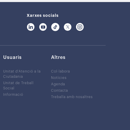
Xarxes socials
Usuaris
Altres
Unitat d’Atenció a la
Col·labora
Ciutadania
Notícies
Unitat de Treball
Agenda
Social
Contacta
Informació
Treballa amb nosaltres