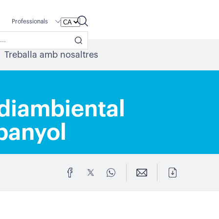
Professionals
Treballa amb nosaltres
ediambiental
spanyol