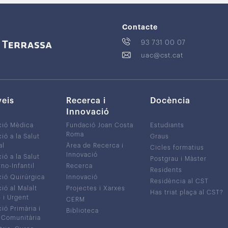
Contacte
93 731 00 07
uac@cst.cat
veis
Recerca i
Docència
Innovació
ció Mèdica
Fundació Joan Costa
Estudiants
Roma
ió a la Salut
Graus
al
Àrea de Recerca i
Cicles formatius
Innovació
ió a la Salut
Postgrau i Màster
no-Infantil
Recerca
Residents
ió Quirúrgica
Innovació
Residència al CST
ió al Malalt
Projectes i Xarxes
Has triat plaça al CST?
c i Urgent
CERM
ió Primària i
Biblioteca
 Comunitària