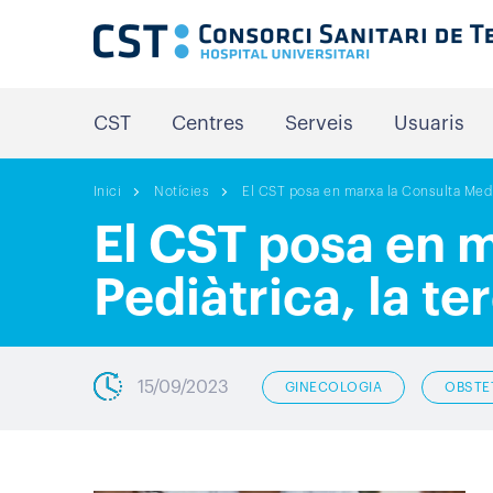
CST
Centres
Serveis
Usuaris
Inici
Notícies
El CST posa en marxa la Consulta Media
El CST posa en 
Pediàtrica, la te
15/09/2023
GINECOLOGIA
OBSTE