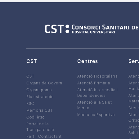
CST
Centres
Ser
CST
Atenció Hospitalària
Aten
Òrgans de Govern
Atenció Primària
Atenc
Ment
Organigrama
Atenció Intermèdia i
Dependències
Atenc
Pla estratègic
Mater
Atenció a la Salut
RSC
Mental
Atenc
Memòria CST
Medicina Esportiva
Atenc
Codi ètic
Críti
Portal de la
Atenc
Transparència
Salut
Perfil Contractant