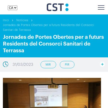
Inici
Notícies
Jornades de Portes Obertes per a futurs Residents del Consorci
Sanitari de Terrassa
Jornades de Portes Obertes per a futurs
Residents del Consorci Sanitari de
Terrassa
31/03/2023
MIR
PIR