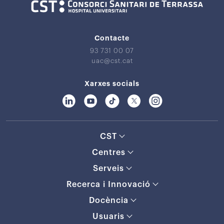
Contacte
93 731 00 07
uac@cst.cat
Xarxes socials
CST
Centres
Serveis
Recerca i Innovació
Docència
Usuaris