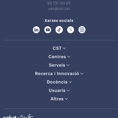
93 731 00 07
uac@cst.cat
Xarxes socials
CST
Centres
Serveis
Recerca i Innovació
Docència
Usuaris
Altres