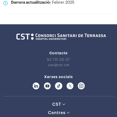
Darrera actualització:
Febrer 2025
Contacte
93 731 00 07
uac@cst.cat
Xarxes socials
CST
Centres