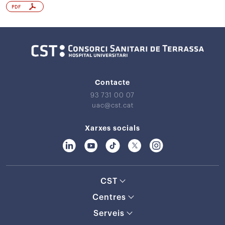
PDF
Contacte
93 731 00 07
uac@cst.cat
Xarxes socials
CST
Centres
Serveis