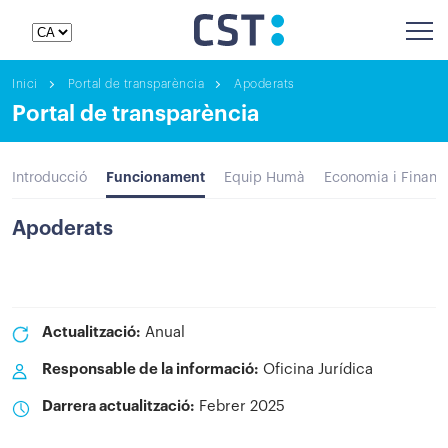
Inici
Portal de transparència
Apoderats
Portal de transparència
Funcionament
Introducció
Equip Humà
Economia i Financ
Apoderats
Actualització:
Anual
Responsable de la informació:
Oficina Jurídica
Darrera actualització:
Febrer 2025