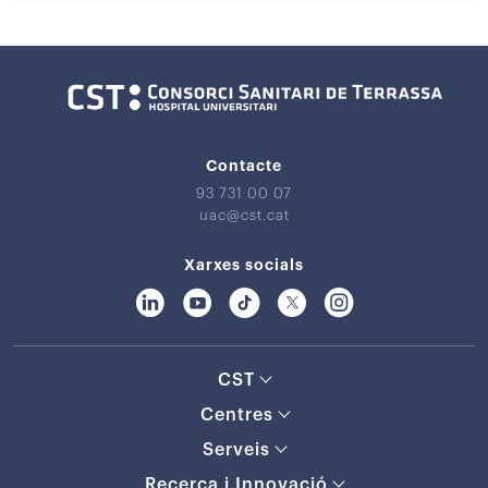
Contacte
93 731 00 07
uac@cst.cat
Xarxes socials
CST
Centres
Serveis
Recerca i Innovació