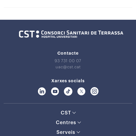
Contacte
93 731 00 07
uac@cst.cat
Xarxes socials
CST
Centres
Serveis