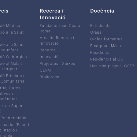
veis
Recerca i
Docència
Innovació
ció Mèdica
Fundació Joan Costa
Estudiants
Roma
ió a la Salut
Graus
al
Àrea de Recerca i
Cicles formatius
Innovació
ió a la Salut
Postgrau i Màster
no-Infantil
Recerca
Residents
ió Quirúrgica
Innovació
Residència al CST
ió al Malalt
Projectes i Xarxes
Has triat plaça al CST?
c i Urgent
CERM
ió Primària i
Biblioteca
 Comunitària
tria, Cures
atives i
ndències
is de Suport
c
 Penitenciària
ina de l’Esport,
litació i
eràpia