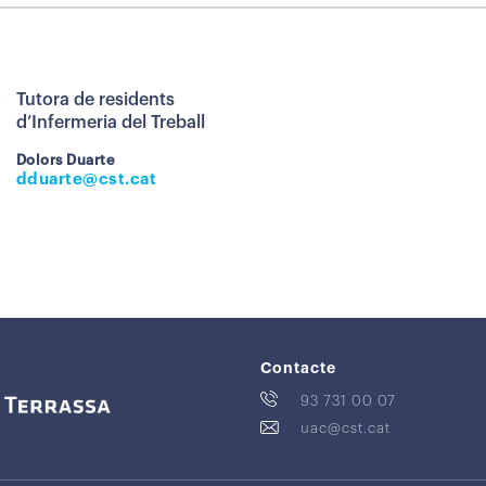
Tutora de residents
d’Infermeria del Treball
Dolors Duarte
dduarte@cst.cat
Contacte
93 731 00 07
uac@cst.cat