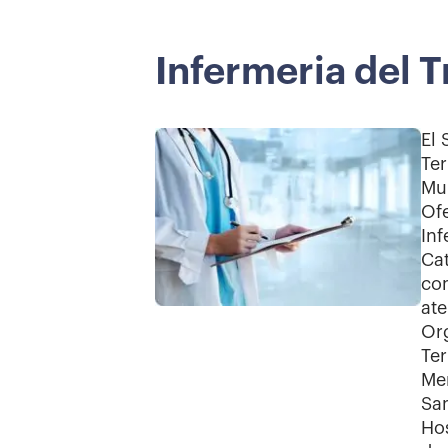
Infermeria del T
El 
Ter
Mul
Ofe
Inf
Cat
co
ate
Org
Ter
Men
San
Hos