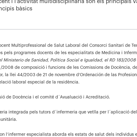
ent i l’activitat multidisciplinària són els principals v
ncipis bàsics
Docent Multiprofessional de Salut Laboral del Consorci Sanitari de Te
 pels programes docents de les especialitats de Medicina i Inferm
l Ministerio de Sanidad, Política Social e Igualdad, el RD 183/2008
81/2008 de composició i funcions de les Comissions de Docència, d
utor, la llei 44/2003 de 21 de novembre d’Ordenación de las Profesio
lació laboral especial de la residència.
ió de Docència i el comité d´Avualuació i Acreditació.
a integrada pels tutors d´infermeria que vetlla per l´aplicació del
unitària.
 on l’infermer especialista aborda els estats de salut dels individus e