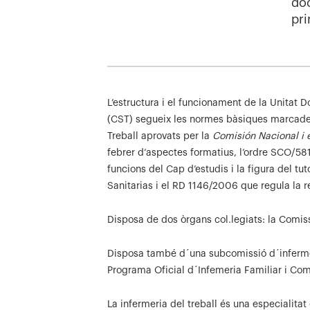
doc
pri
L’estructura i el funcionament de la Unitat 
(CST) segueix les normes bàsiques marcades
Treball aprovats per la
Comisión Nacional i e
febrer d’aspectes formatius, l’ordre SCO/5
funcions del Cap d’estudis i la figura del t
Sanitarias i el RD 1146/2006 que regula la re
Disposa de dos òrgans col.legiats: la Comiss
Disposa també d´una subcomissió d´infermeri
Programa Oficial d´Infemeria Familiar i Com
La infermeria del treball és una especialitat