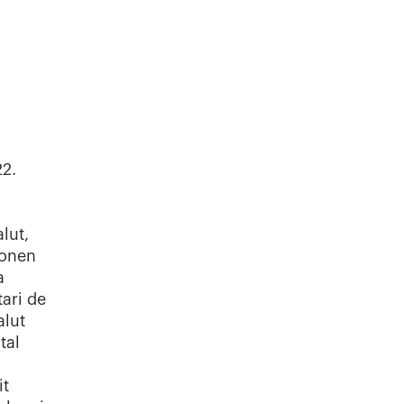
22.
lut,
donen
a
tari de
alut
tal
it