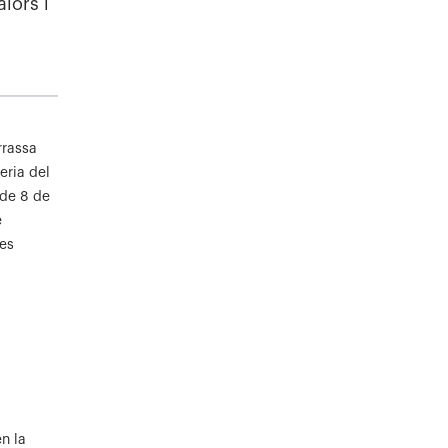
alors i
rrassa
eria del
de 8 de
e
nes
n la