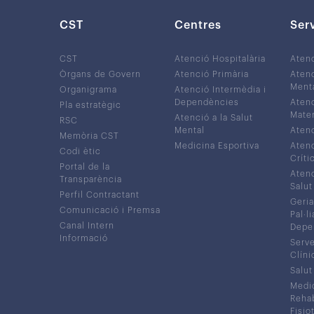
CST
Centres
Ser
CST
Atenció Hospitalària
Aten
Òrgans de Govern
Atenció Primària
Atenc
Ment
Organigrama
Atenció Intermèdia i
Dependències
Atenc
Pla estratègic
Mater
Atenció a la Salut
RSC
Mental
Atenc
Memòria CST
Medicina Esportiva
Atenc
Codi ètic
Críti
Portal de la
Atenc
Transparència
Salut
Perfil Contractant
Geria
Comunicació i Premsa
Pal·li
Canal Intern
Depe
Informació
Serve
Clíni
Salut
Medic
Rehabi
Fisiot