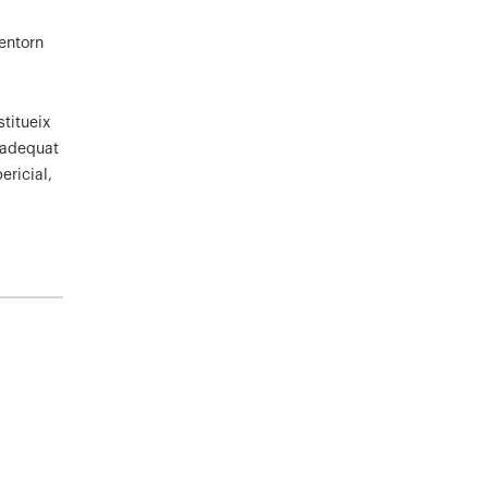
’entorn
stitueix
i adequat
ericial,