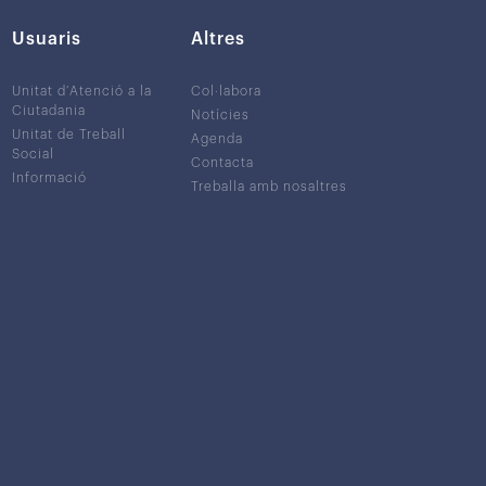
Usuaris
Altres
Unitat d’Atenció a la
Col·labora
Ciutadania
Notícies
Unitat de Treball
Agenda
Social
Contacta
Informació
Treballa amb nosaltres