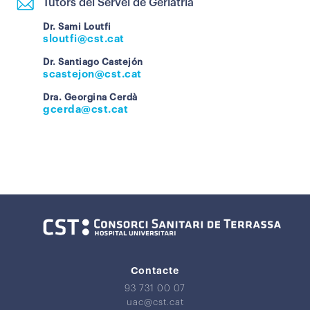
Tutors del Servei de Geriatria
Dr. Sami Loutfi
sloutfi@cst.cat
Dr. Santiago Castejón
scastejon@cst.cat
Dra. Georgina Cerdà
gcerda@cst.cat
Contacte
93 731 00 07
uac@cst.cat