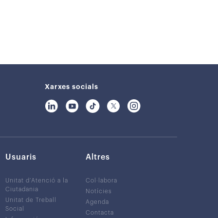
Xarxes socials
Usuaris
Altres
Unitat d’Atenció a la
Col·labora
Ciutadania
Notícies
Unitat de Treball
Agenda
Social
Contacta