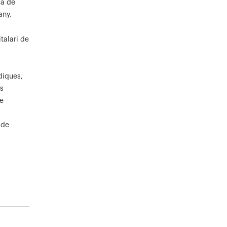
ça de
any.
talari de
diques,
s
e
 de