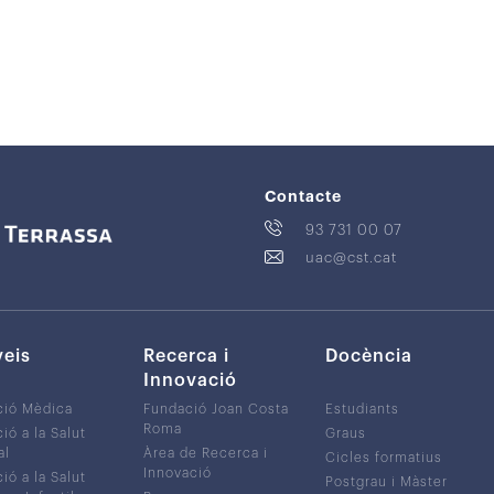
Contacte
93 731 00 07
uac@cst.cat
veis
Recerca i
Docència
Innovació
ció Mèdica
Fundació Joan Costa
Estudiants
Roma
ió a la Salut
Graus
al
Àrea de Recerca i
Cicles formatius
Innovació
ió a la Salut
Postgrau i Màster