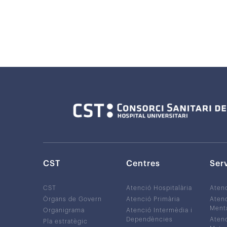
CST
Centres
Ser
CST
Atenció Hospitalària
Aten
Òrgans de Govern
Atenció Primària
Atenc
Ment
Organigrama
Atenció Intermèdia i
Dependències
Atenc
Pla estratègic