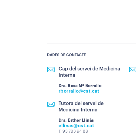
DADES DE CONTACTE
Cap del servei de Medicina
Interna
Dra. Rosa Mª Borrallo
rborrallo@cst.cat
Tutora del servei de
Medicina Interna
Dra. Esther Llinàs
ellinas@cst.cat
T. 93 783 94 88