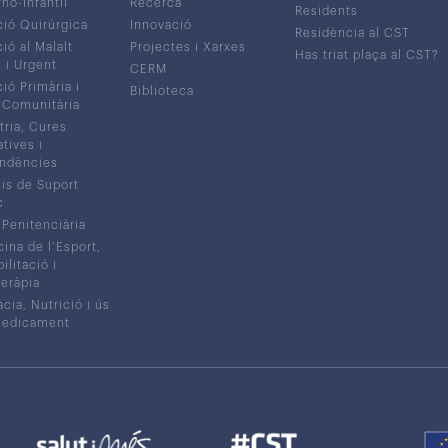
no-Infantil
Recerca
Residents
ió Quirúrgica
Innovació
Residència al CST
ió al Malalt
Projectes i Xarxes
Has triat plaça al CST?
c i Urgent
CERM
ió Primària i
Biblioteca
 Comunitària
tria, Cures
atives i
ndències
is de Suport
c
 Penitenciària
ina de l’Esport,
litació i
eràpia
cia, Nutrició i ús
medicament