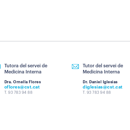
Tutora del servei de
Tutor del servei de
Medicina Interna
Medicina Interna
Dra. Ornella Flores
Dr. Daniel Iglesias
oflores@cst.cat
diglesias@cst.cat
T. 93 783 94 88
T. 93 783 94 88