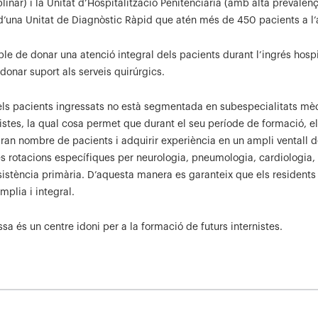
linar) i la Unitat d’Hospitalització Penitenciària (amb alta prevalen
d’una Unitat de Diagnòstic Ràpid que atén més de 450 pacients a l’
ble de donar una atenció integral dels pacients durant l’ingrés hospi
donar suport als serveis quirúrgics.
 dels pacients ingressats no està segmentada en subespecialitats mè
istes, la qual cosa permet que durant el seu període de formació, el
 gran nombre de pacients i adquirir experiència en un ampli ventall d
es rotacions específiques per neurologia, pneumologia, cardiologia,
ssistència primària. D’aquesta manera es garanteix que els residents
mplia i integral.
assa és un centre idoni per a la formació de futurs internistes.