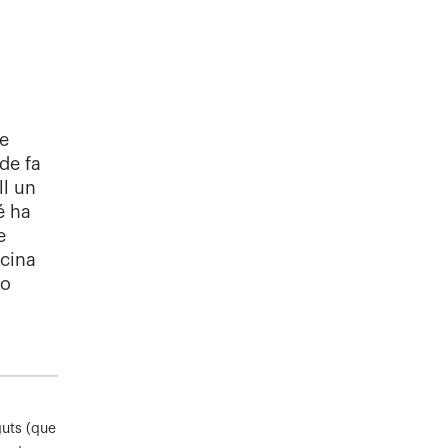
de
de fa
ll un
é ha
e
icina
 o
guts (que