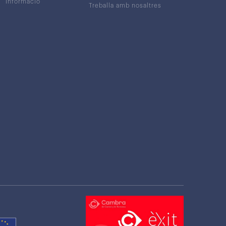
Informació
Treballa amb nosaltres