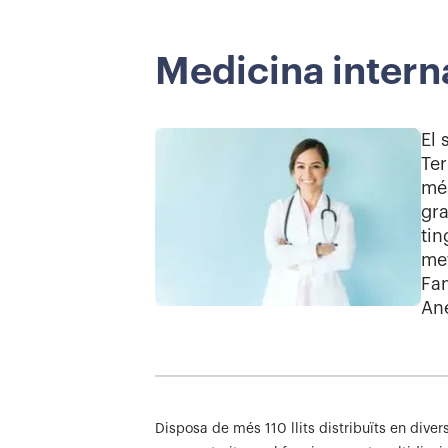
Medicina intern
El 
Ter
més
gra
tin
met
Fam
Ane
Disposa de més 110 llits distribuïts en diver