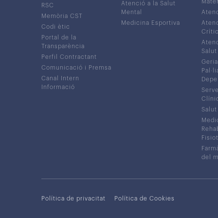
Mater
Atenció a la Salut
RSC
Mental
Atenc
Memòria CST
Medicina Esportiva
Atenc
Codi ètic
Críti
Portal de la
Atenc
Transparència
Salut
Perfil Contractant
Geria
Comunicació i Premsa
Pal·li
Canal Intern
Depe
Informació
Serve
Clíni
Salut
Medic
Rehabi
Fisiot
Farmà
del 
Política de privacitat
Política de Cookies