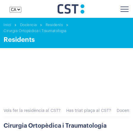
Inici
Docència
Residents
Cirurgia Ortopèdica i Traumatologia
Residents
Vols fer la residència al CST?
Has triat plaça al CST?
Docenti
Cirurgia Ortopèdica i Traumatologia