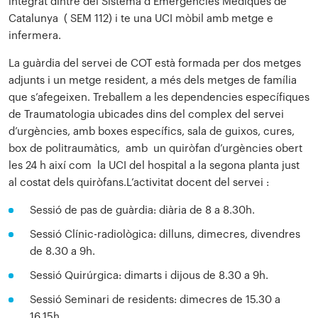
integrat dintre del Sistema d’Emergències Mèdiques de
Catalunya ( SEM 112) i te una UCI mòbil amb metge e
infermera.
La guàrdia del servei de COT està formada per dos metges
adjunts i un metge resident, a més dels metges de família
que s’afegeixen. Treballem a les dependencies específiques
de Traumatologia ubicades dins del complex del servei
d’urgències, amb boxes específics, sala de guixos, cures,
box de politraumàtics, amb un quiròfan d’urgències obert
les 24 h així com la UCI del hospital a la segona planta just
al costat dels quiròfans.L’activitat docent del servei :
Sessió de pas de guàrdia: diària de 8 a 8.30h.
Sessió Clínic-radiològica: dilluns, dimecres, divendres
de 8.30 a 9h.
Sessió Quirúrgica: dimarts i dijous de 8.30 a 9h.
Sessió Seminari de residents: dimecres de 15.30 a
16.15h.