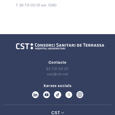
T. 93 731 00 07 ext. 1080
Contacte
93 731 00 07
uac@cst.cat
Xarxes socials
CST